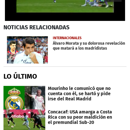
0
NOTICIAS
RELACIONADAS
seconds
of
18
INTERNACIONALES
seconds
Álvaro Morata y su dolorosa revelación
que matará a los madridistas
LO ÚLTIMO
Mourinho le comunicó que no
cuenta con él, se hartó y pide
irse del Real Madrid
Concacaf: USA amarga a Costa
Rica con su peor maldición en
el premundial Sub-20