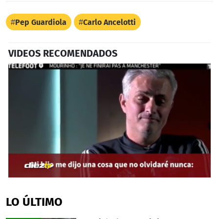
Pep Guardiola
Carlo Ancelotti
VIDEOS RECOMENDADOS
0
seconds
of
LO ÚLTIMO
26
seconds