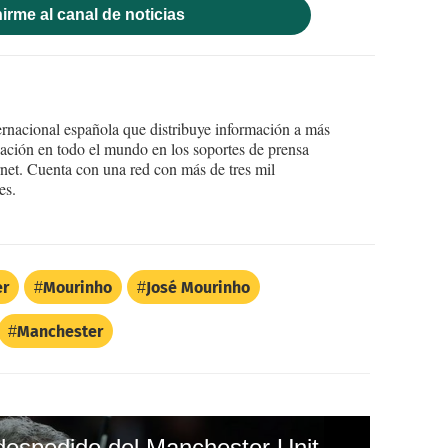
irme al canal de noticias
ernacional española que distribuye información a más
ción en todo el mundo en los soportes de prensa
ternet. Cuenta con una red con más de tres mil
es.
er
Mourinho
José Mourinho
Manchester
José Mourinho sería despedido del Manchester United aunque gane