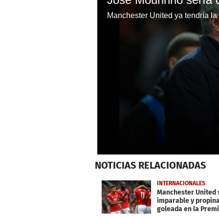
0
NOTICIAS
RELACIONADAS
seconds
of
42
INTERNACIONALES
seconds
Volume
Manchester United 
0%
imparable y propin
goleada en la Prem
League