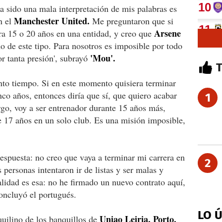
a sido una mala interpretación de mis palabras es
Manchester United.
n el
Me preguntaron que si
Arsene
ra 15 o 20 años en una entidad, y creo que
o de este tipo. Para nosotros es imposible por todo
'Mou'.
or tanta presión', subrayó
nto tiempo. Si en este momento quisiera terminar
inco años, entonces diría que sí, que quiero acabar
1
o, voy a ser entrenador durante 15 años más,
17 años en un solo club. Es una misión imposible,
respuesta: no creo que vaya a terminar mi carrera en
2
personas intentaron ir de listas y ser malas y
ealidad es esa: no he firmado un nuevo contrato aquí,
oncluyó el portugués.
LO 
Uniao Leiria, Porto,
quilino de los banquillos de