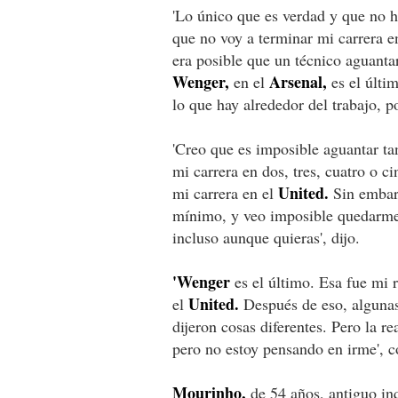
'Lo único que es verdad y que no h
que no voy a terminar mi carrera e
era posible que un técnico aguanta
Wenger,
Arsenal,
en el
es el últim
lo que hay alrededor del trabajo, p
'Creo que es imposible aguantar ta
mi carrera en dos, tres, cuatro o c
United.
mi carrera en el
Sin embarg
mínimo, y veo imposible quedarme 
incluso aunque quieras', dijo.
'Wenger
es el último. Esa fue mi 
United.
el
Después de eso, algunas 
dijeron cosas diferentes. Pero la r
pero no estoy pensando en irme', c
Mourinho,
de 54 años, antiguo in