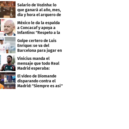
Salario de Vozinha: lo
que ganará al año, mes,
día y hora el arquero de
Cabo Verde
México le da la espalda
a Concacaf y apoya a
Infantino: "Respeto a la
gobernanza"
Golpe certero de Luis
Enrique: se va del
Barcelona para jugar en
el PSG
Vinicius manda el
mensaje que todo Real
Madrid esperaba:
"Mourinho..."
El video de Diomande
disparando contra el
Madrid: "Siempre es así"