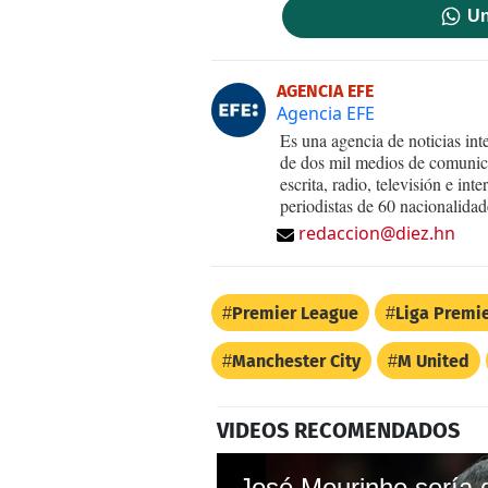
Un
AGENCIA EFE
Agencia EFE
Es una agencia de noticias int
de dos mil medios de comunica
escrita, radio, televisión e in
periodistas de 60 nacionalidad
redaccion@diez.hn
Premier League
Liga Premi
Manchester City
M United
VIDEOS RECOMENDADOS