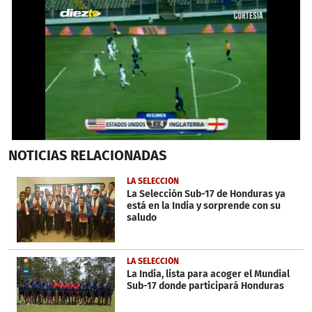
0
NOTICIAS
RELACIONADAS
seconds
of
1
LA SELECCIÓN
minute,
La Selección Sub-17 de Honduras ya
29
está en la India y sorprende con su
seconds
saludo
LA SELECCIÓN
La India, lista para acoger el Mundial
Sub-17 donde participará Honduras