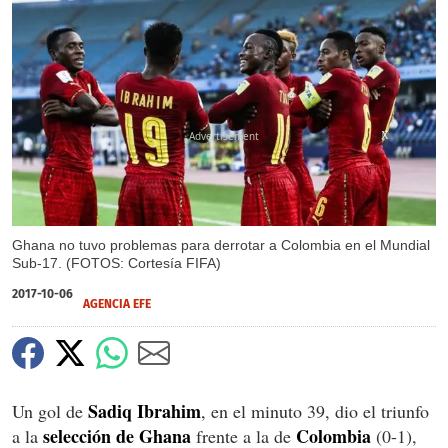
X
X
Ghana no tuvo problemas para derrotar a Colombia en el Mundial
Sub-17. (FOTOS: Cortesía FIFA)
2017-10-06
AGENCIA EFE
Sadiq Ibrahim
Un gol de
, en el minuto 39, dio el triunfo
selección de Ghana
Colombia
a la
frente a la de
(0-1),