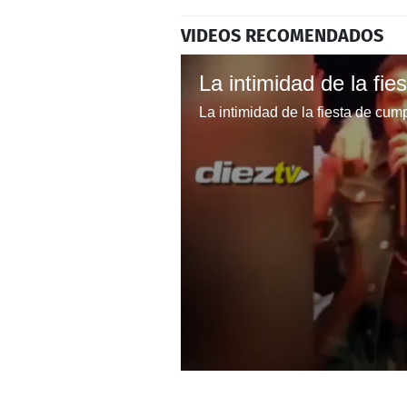
VIDEOS RECOMENDADOS
0
seconds
of