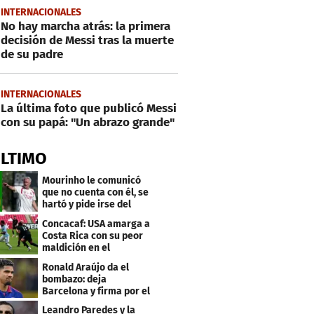
INTERNACIONALES
No hay marcha atrás: la primera
decisión de Messi tras la muerte
de su padre
INTERNACIONALES
La última foto que publicó Messi
con su papá: "Un abrazo grande"
ÚLTIMO
Mourinho le comunicó
que no cuenta con él, se
hartó y pide irse del
Real Madrid
Concacaf: USA amarga a
Costa Rica con su peor
maldición en el
premundial Sub-20
Ronald Araújo da el
bombazo: deja
Barcelona y firma por el
club menos pensado
Leandro Paredes y la