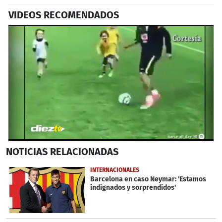
VIDEOS RECOMENDADOS
0
NOTICIAS
RELACIONADAS
seconds
of
41
INTERNACIONALES
seconds
Barcelona en caso Neymar: 'Estamos
indignados y sorprendidos'