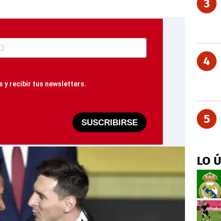
3
4
 y recibir tus newsletters.
5
SUSCRIBIRSE
LO 