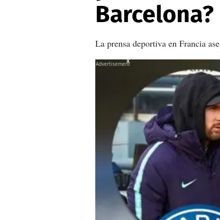
Barcelona?
La prensa deportiva en Francia aseg
X
X