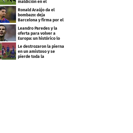
maldición en el
premundial Sub-20
Ronald Araújo da el
bombazo: deja
Barcelona y firma por el
club menos pensado
Leandro Paredes y la
oferta para volver a
Europa: un histórico lo
quiere comprar
Le destrozaron la pierna
en un amistoso y se
pierde toda la
temporada en LaLiga