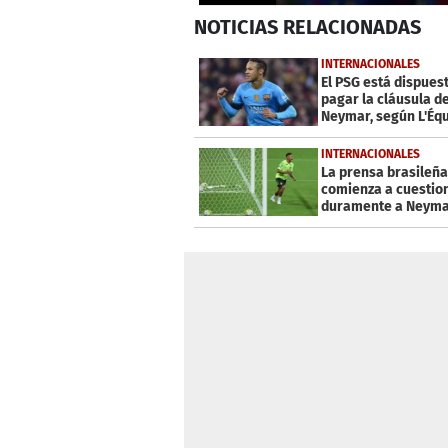
0
NOTICIAS
RELACIONADAS
seconds
of
2
INTERNACIONALES
minutes,
El PSG está dispues
52
pagar la cláusula d
seconds
Volume
Neymar, según L'Éq
0%
INTERNACIONALES
La prensa brasileña
comienza a cuestio
duramente a Neym