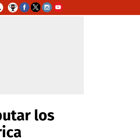
utar los
rica