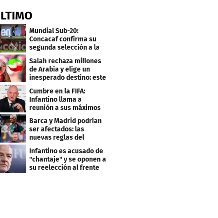
ÚLTIMO
Mundial Sub-20:
Concacaf confirma su
segunda selección a la
Copa del Mundo 2027
Salah rechaza millones
de Arabia y elige un
inesperado destino: este
será su club
Cumbre en la FIFA:
Infantino llama a
reunión a sus máximos
dirigentes
Barca y Madrid podrían
ser afectados: las
nuevas reglas del
arbitraje en LaLiga
Infantino es acusado de
"chantaje" y se oponen a
su reelección al frente
de la FIFA