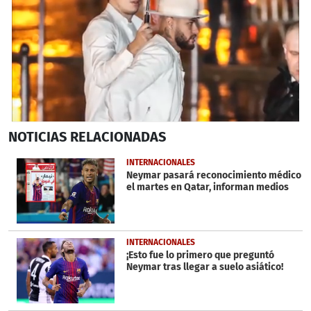
0
NOTICIAS
RELACIONADAS
seconds
of
52
INTERNACIONALES
seconds
Neymar pasará reconocimiento médico
el martes en Qatar, informan medios
INTERNACIONALES
¡Esto fue lo primero que preguntó
Neymar tras llegar a suelo asiático!