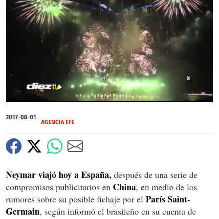
X
0
seconds
2017-08-01
of
AGENCIA EFE
0
seconds
Neymar viajó hoy a España,
después de una serie de
China
compromisos publicitarios en
, en medio de los
París Saint-
rumores sobre su posible fichaje por el
Germain
, según informó el brasileño en su cuenta de