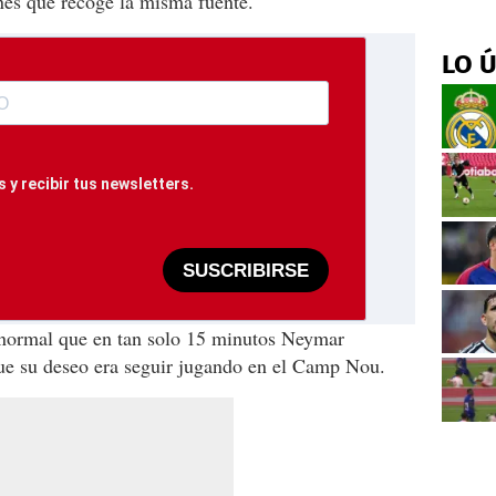
ones que recoge la misma fuente.
LO 
 y recibir tus newsletters.
SUSCRIBIRSE
normal que en tan solo 15 minutos Neymar
que su deseo era seguir jugando en el Camp Nou.