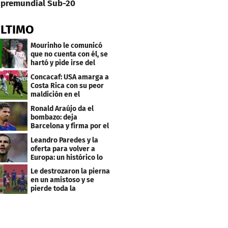
premundial Sub-20
ÚLTIMO
Mourinho le comunicó
que no cuenta con él, se
hartó y pide irse del
Real Madrid
Concacaf: USA amarga a
Costa Rica con su peor
maldición en el
premundial Sub-20
Ronald Araújo da el
bombazo: deja
Barcelona y firma por el
club menos pensado
Leandro Paredes y la
oferta para volver a
Europa: un histórico lo
quiere comprar
Le destrozaron la pierna
en un amistoso y se
pierde toda la
temporada en LaLiga