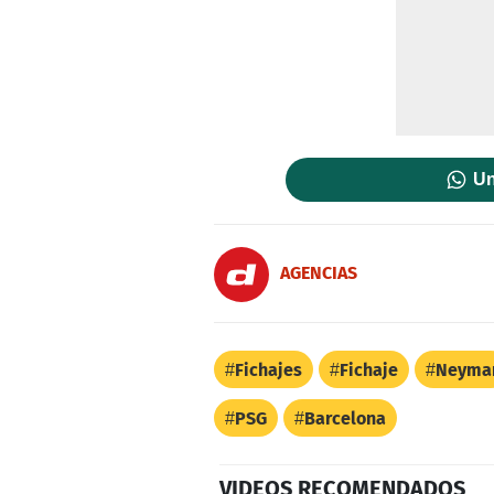
Un
AGENCIAS
Fichajes
Fichaje
Neyma
PSG
Barcelona
VIDEOS RECOMENDADOS