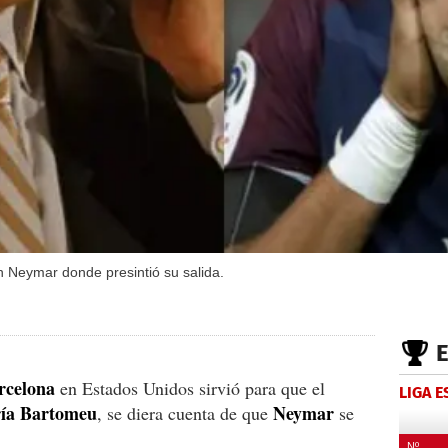
 Neymar donde presintió su salida.
rcelona
en Estados Unidos sirvió para que el
LIGA 
ía Bartomeu
Neymar
, se diera cuenta de que
se