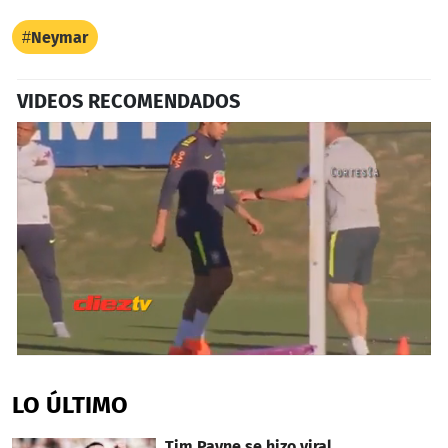
Neymar
VIDEOS RECOMENDADOS
0
seconds
of
LO ÚLTIMO
1
minute,
32
Tim Payne se hizo viral