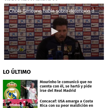
Cholo Simeone habla sobre detención de jugador del Atlético de Madrid
0
seconds
of
LO ÚLTIMO
31
seconds
Mourinho le comunicó que no
cuenta con él, se hartó y pide
irse del Real Madrid
Concacaf: USA amarga a Costa
Rica con su peor maldición en