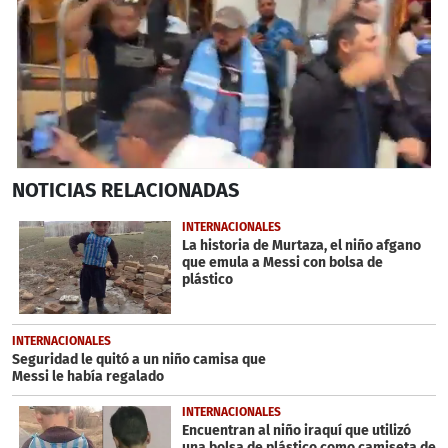
0
NOTICIAS
RELACIONADAS
seconds
of
9
INTERNACIONALES
minutes,
La historia de Murtaza, el niño afgano
37
que emula a Messi con bolsa de
seconds
plástico
INTERNACIONALES
Seguridad le quitó a un niño camisa que
Messi le había regalado
INTERNACIONALES
Encuentran al niño iraquí que utilizó
una bolsa de plástico como camiseta de