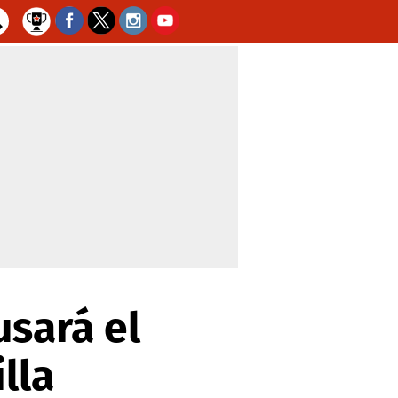
usará el
lla