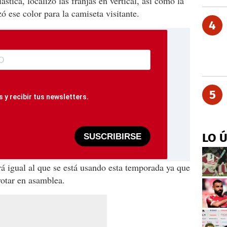
stica, localizó las franjas en vertical, así como la
zó ese color para la camiseta visitante.
4
5
 y recibir tus newsletters.
LO 
SUSCRIBIRSE
á igual al que se está usando esta temporada ya que
votar en asamblea.