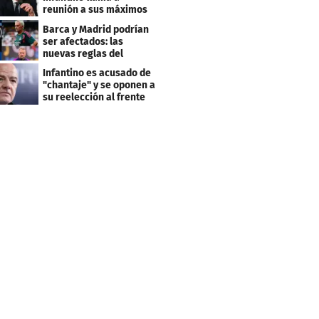
reunión a sus máximos
dirigentes
Barca y Madrid podrían
ser afectados: las
nuevas reglas del
arbitraje en LaLiga
Infantino es acusado de
"chantaje" y se oponen a
su reelección al frente
de la FIFA