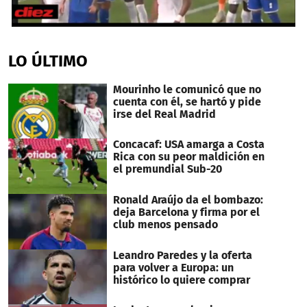
0
seconds
of
LO ÚLTIMO
33
seconds
Mourinho le comunicó que no
cuenta con él, se hartó y pide
irse del Real Madrid
Concacaf: USA amarga a Costa
Rica con su peor maldición en
el premundial Sub-20
Ronald Araújo da el bombazo:
deja Barcelona y firma por el
club menos pensado
Leandro Paredes y la oferta
para volver a Europa: un
histórico lo quiere comprar