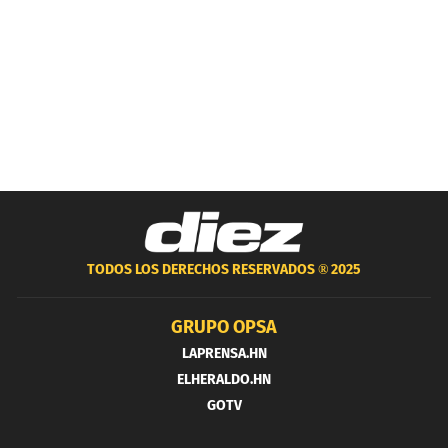
TODOS LOS DERECHOS RESERVADOS ®
2025
GRUPO OPSA
LAPRENSA.HN
ELHERALDO.HN
GOTV