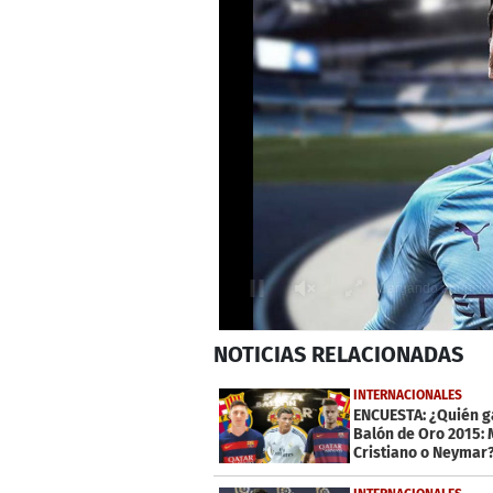
0
NOTICIAS
RELACIONADAS
seconds
of
1
INTERNACIONALES
minute,
ENCUESTA: ¿Quién g
8
Balón de Oro 2015: 
seconds
Volume
Cristiano o Neymar
0%