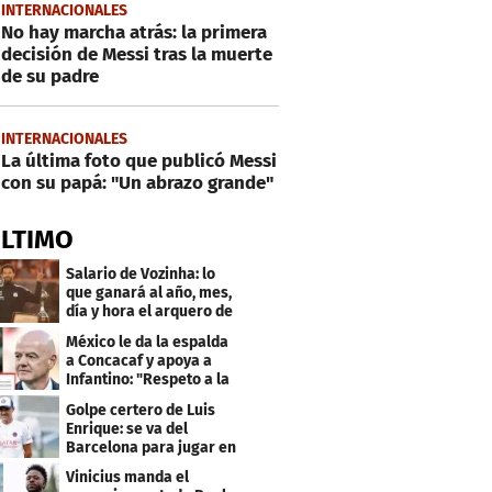
INTERNACIONALES
No hay marcha atrás: la primera
decisión de Messi tras la muerte
de su padre
INTERNACIONALES
La última foto que publicó Messi
con su papá: "Un abrazo grande"
ÚLTIMO
Salario de Vozinha: lo
que ganará al año, mes,
día y hora el arquero de
Cabo Verde
México le da la espalda
a Concacaf y apoya a
Infantino: "Respeto a la
gobernanza"
Golpe certero de Luis
Enrique: se va del
Barcelona para jugar en
el PSG
Vinicius manda el