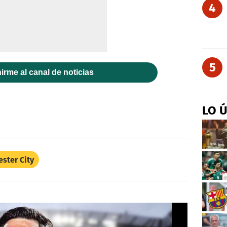
4
5
irme al canal de noticias
LO 
ster City