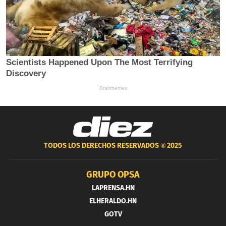
TODOS LOS DERECHOS RESERVADOS ®
2025
GRUPO OPSA
LAPRENSA.HN
ELHERALDO.HN
GOTV