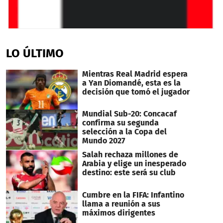
0
seconds
of
LO ÚLTIMO
16
minutes,
29
Mientras Real Madrid espera
seconds
a Yan Diomandé, esta es la
decisión que tomó el jugador
Mundial Sub-20: Concacaf
confirma su segunda
selección a la Copa del
Mundo 2027
Salah rechaza millones de
Arabia y elige un inesperado
destino: este será su club
Cumbre en la FIFA: Infantino
llama a reunión a sus
máximos dirigentes