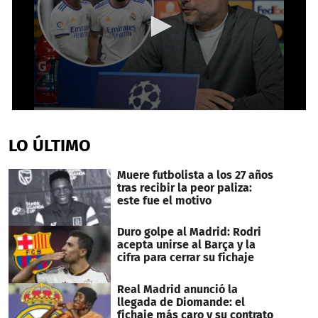
0
seconds
of
LO ÚLTIMO
58
seconds
Muere futbolista a los 27 años
tras recibir la peor paliza:
este fue el motivo
Duro golpe al Madrid: Rodri
acepta unirse al Barça y la
cifra para cerrar su fichaje
Real Madrid anunció la
llegada de Diomande: el
fichaje más caro y su contrato