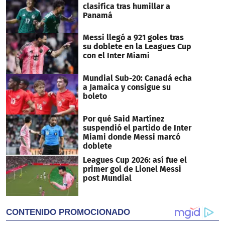
seconds
clasifica tras humillar a
Panamá
Messi llegó a 921 goles tras
su doblete en la Leagues Cup
con el Inter Miami
Mundial Sub-20: Canadá echa
a Jamaica y consigue su
boleto
Por qué Said Martínez
suspendió el partido de Inter
Miami donde Messi marcó
doblete
Leagues Cup 2026: así fue el
primer gol de Lionel Messi
post Mundial