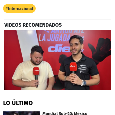
Internacional
VIDEOS RECOMENDADOS
0
seconds
of
LO ÚLTIMO
9
minutes,
42
Mundial Sub-20: México