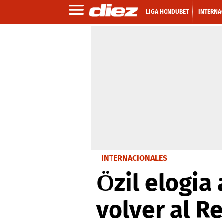
LIGA HONDUBET
INTERNA
INTERNACIONALES
Özil elogia
volver al R