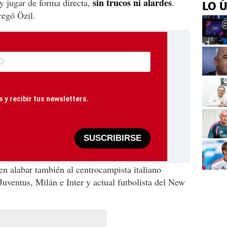
sin trucos ni alardes
y jugar de forma directa,
.
LO 
regó Özil.
 y recibir tus newsletters.
SUSCRIBIRSE
n alabar también al centrocampista italiano
Juventus, Milán e Inter y actual futbolista del New