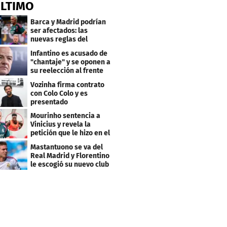
ÚLTIMO
Barca y Madrid podrían
ser afectados: las
nuevas reglas del
arbitraje en LaLiga
Infantino es acusado de
"chantaje" y se oponen a
su reelección al frente
de la FIFA
Vozinha firma contrato
con Colo Colo y es
presentado
oficialmente: su salario
Mourinho sentencia a
Vinicius y revela la
petición que le hizo en el
Real Madrid
Mastantuono se va del
Real Madrid y Florentino
le escogió su nuevo club