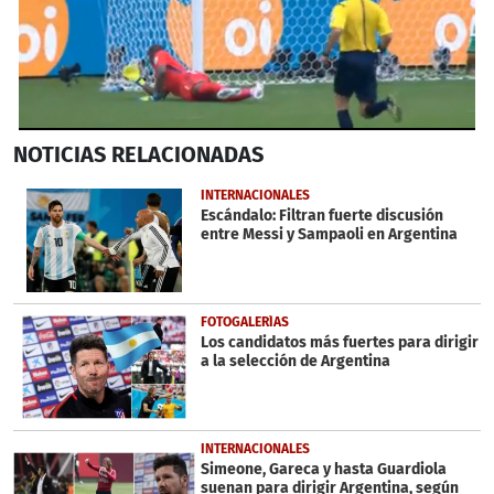
0
NOTICIAS
RELACIONADAS
seconds
of
33
INTERNACIONALES
seconds
Escándalo: Filtran fuerte discusión
entre Messi y Sampaoli en Argentina
FOTOGALERÍAS
Los candidatos más fuertes para dirigir
a la selección de Argentina
INTERNACIONALES
Simeone, Gareca y hasta Guardiola
suenan para dirigir Argentina, según