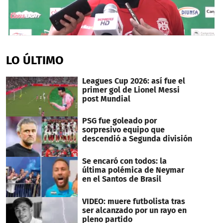
0
seconds
of
LO ÚLTIMO
1
minute,
8
Leagues Cup 2026: así fue el
seconds
primer gol de Lionel Messi
post Mundial
PSG fue goleado por
sorpresivo equipo que
descendió a Segunda división
Se encaró con todos: la
última polémica de Neymar
en el Santos de Brasil
VIDEO: muere futbolista tras
ser alcanzado por un rayo en
pleno partido