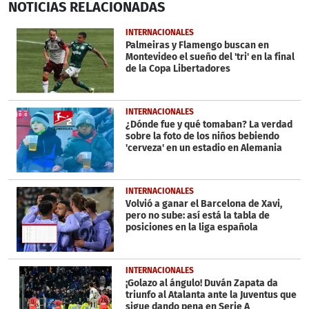
NOTICIAS
RELACIONADAS
seconds
of
1
INTERNACIONALES
minute,
Palmeiras y Flamengo buscan en
52
Montevideo el sueño del 'tri' en la final
seconds
de la Copa Libertadores
INTERNACIONALES
¿Dónde fue y qué tomaban? La verdad
sobre la foto de los niños bebiendo
'cerveza' en un estadio en Alemania
INTERNACIONALES
Volvió a ganar el Barcelona de Xavi,
pero no sube: así está la tabla de
posiciones en la liga española
INTERNACIONALES
¡Golazo al ángulo! Duván Zapata da
triunfo al Atalanta ante la Juventus que
sigue dando pena en Serie A