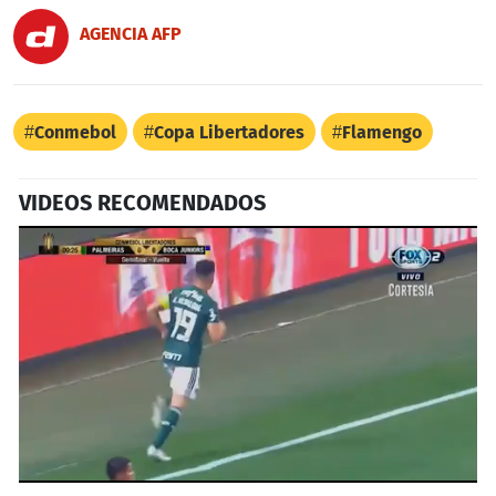
AGENCIA AFP
Conmebol
Copa Libertadores
Flamengo
VIDEOS RECOMENDADOS
0