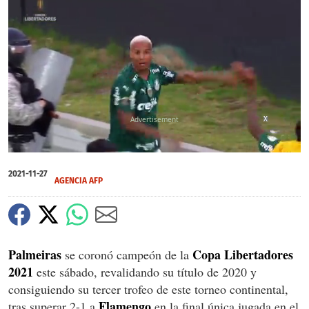
X
X
0
of
2021-11-27
1
AGENCIA AFP
minute,
27
seconds
Palmeiras
Copa Libertadores
se coronó campeón de la
2021
este sábado, revalidando su título de 2020 y
consiguiendo su tercer trofeo de este torneo continental,
Flamengo
tras superar 2-1 a
en la final única jugada en el