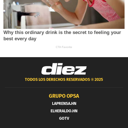
TODOS LOS DERECHOS RESERVADOS ®
2025
GRUPO OPSA
LAPRENSA.HN
ELHERALDO.HN
GOTV