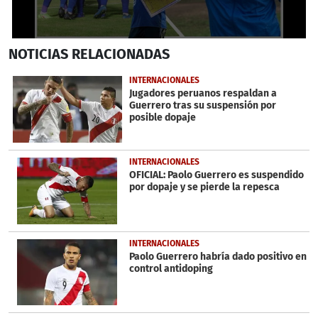
0
NOTICIAS
RELACIONADAS
seconds
of
1
INTERNACIONALES
minute,
Jugadores peruanos respaldan a
16
Guerrero tras su suspensión por
seconds
posible dopaje
INTERNACIONALES
OFICIAL: Paolo Guerrero es suspendido
por dopaje y se pierde la repesca
INTERNACIONALES
Paolo Guerrero habría dado positivo en
control antidoping