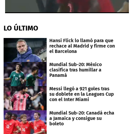
0
seconds
of
LO ÚLTIMO
51
seconds
Hansi Flick lo llamó para que
rechace al Madrid y firme con
el Barcelona
Mundial Sub-20: México
clasifica tras humillar a
Panamá
Messi llegó a 921 goles tras
su doblete en la Leagues Cup
con el Inter Miami
Mundial Sub-20: Canadá echa
a Jamaica y consigue su
boleto