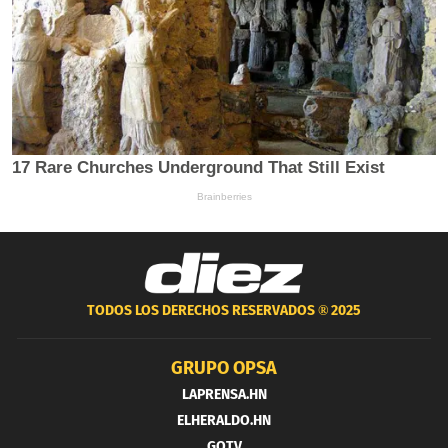
TODOS LOS DERECHOS RESERVADOS ®
2025
GRUPO OPSA
LAPRENSA.HN
ELHERALDO.HN
GOTV