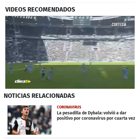
VIDEOS RECOMENDADOS
0
NOTICIAS
RELACIONADAS
seconds
of
1
CORONAVIRUS
minute,
La pesadilla de Dybala: volvió a dar
0
positivo por coronavirus por cuarta vez