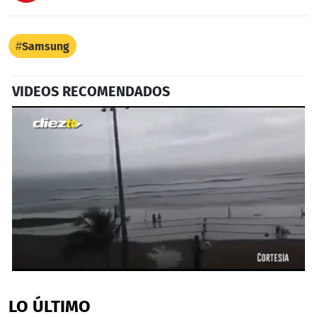
Samsung
VIDEOS RECOMENDADOS
0
seconds
of
LO ÚLTIMO
38