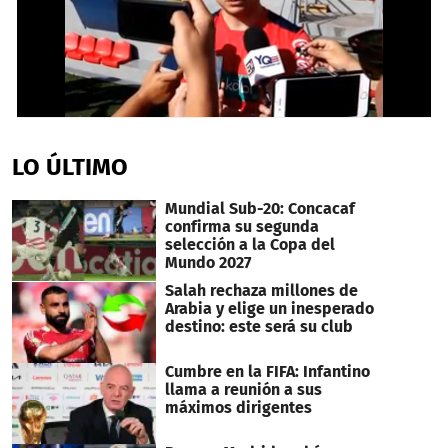
0
seconds
of
LO ÚLTIMO
2
minutes,
15
Mundial Sub-20: Concacaf
seconds
confirma su segunda
selección a la Copa del
Mundo 2027
Salah rechaza millones de
Arabia y elige un inesperado
destino: este será su club
Cumbre en la FIFA: Infantino
llama a reunión a sus
máximos dirigentes