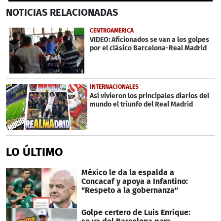
0
NOTICIAS
RELACIONADAS
seconds
of
28
CENTROAMÉRICA
seconds
VIDEO: Aficionados se van a los golpes
por el clásico Barcelona-Real Madrid
INTERNACIONALES
Así vivieron los principales diarios del
mundo el triunfo del Real Madrid
LO ÚLTIMO
México le da la espalda a
Concacaf y apoya a Infantino:
"Respeto a la gobernanza"
Golpe certero de Luis Enrique: