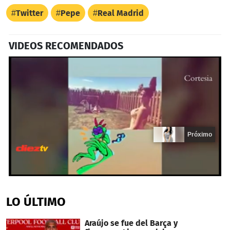
Twitter
Pepe
Real Madrid
VIDEOS RECOMENDADOS
Próximo
0
of
14
LO ÚLTIMO
seconds
Araújo se fue del Barça y