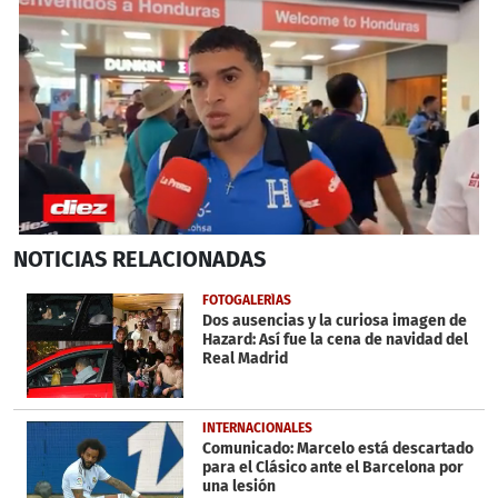
0
NOTICIAS
RELACIONADAS
seconds
of
8
FOTOGALERÍAS
minutes,
Dos ausencias y la curiosa imagen de
3
Hazard: Así fue la cena de navidad del
seconds
Real Madrid
INTERNACIONALES
Comunicado: Marcelo está descartado
para el Clásico ante el Barcelona por
una lesión