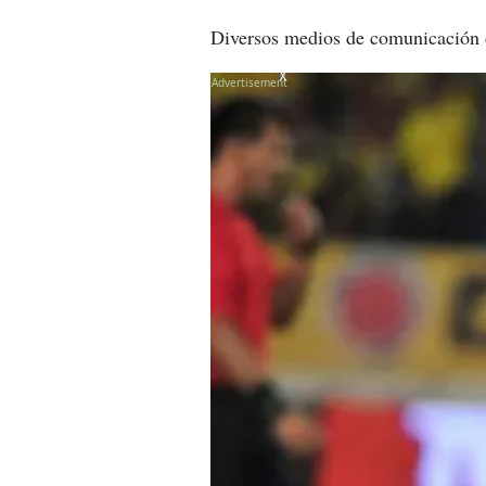
Diversos medios de comunicación d
X
X