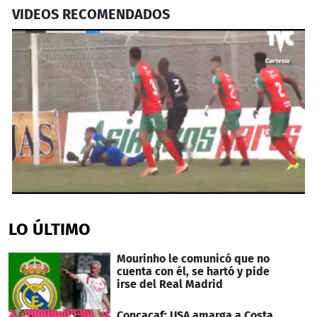
VIDEOS RECOMENDADOS
0
seconds
of
LO ÚLTIMO
1
minute,
34
Mourinho le comunicó que no
seconds
cuenta con él, se hartó y pide
irse del Real Madrid
Concacaf: USA amarga a Costa