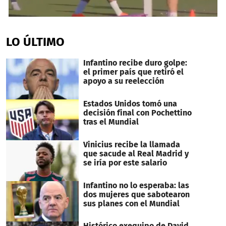
0
seconds
of
LO ÚLTIMO
1
minute,
32
Infantino recibe duro golpe:
seconds
el primer país que retiró el
apoyo a su reelección
Estados Unidos tomó una
decisión final con Pochettino
tras el Mundial
Vinicius recibe la llamada
que sacude al Real Madrid y
se iría por este salario
Infantino no lo esperaba: las
dos mujeres que sabotearon
sus planes con el Mundial
Histórico exequipo de David