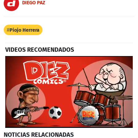
DIEGO PAZ
Piojo Herrera
VIDEOS RECOMENDADOS
0
NOTICIAS
RELACIONADAS
seconds