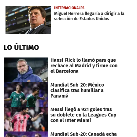
of
2
INTERNACIONALES
minutes,
Miguel Herrera llegaría a dirigir a la
43
selección de Estados Unidos
seconds
LO ÚLTIMO
Hansi Flick lo llamó para que
rechace al Madrid y firme con
el Barcelona
Mundial Sub-20: México
clasifica tras humillar a
Panamá
Messi llegó a 921 goles tras
su doblete en la Leagues Cup
con el Inter Miami
Mundial Sub-20: Canadá echa