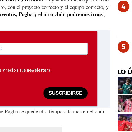
4
o, con el proyecto correcto y el equipo correcto, y
uventus, Pogba y el otro club, podremos irnos
',
5
 y recibir tus newsletters.
LO 
SUSCRIBIRSE
que Pogba se quede otra temporada más en el club