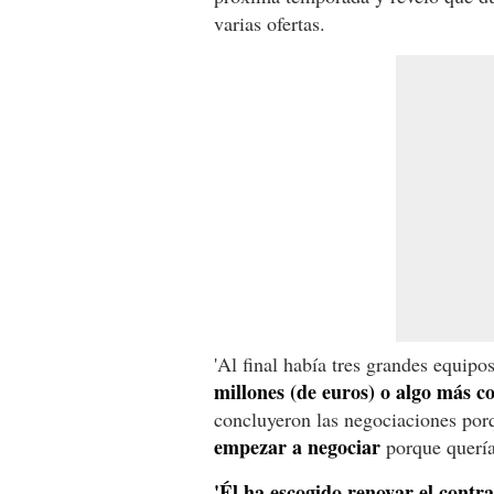
varias ofertas.
'Al final había tres grandes equip
millones (de euros) o algo más c
concluyeron las negociaciones po
empezar a negociar
porque quería
'Él ha escogido renovar el contra