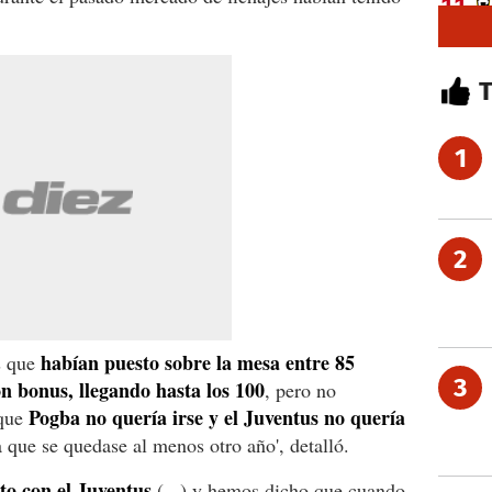
1
2
habían puesto sobre la mesa entre 85
os que
3
on bonus, llegando hasta los 100
, pero no
Pogba no quería irse y el Juventus no quería
rque
 que se quedase al menos otro año', detalló.
to con el Juventus
(...) y hemos dicho que cuando