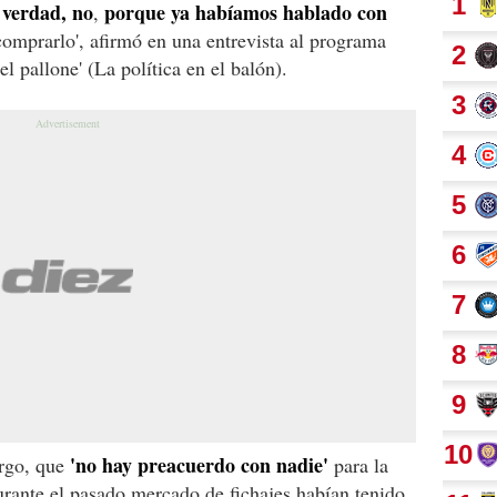
 verdad, no
porque ya habíamos hablado con
,
comprarlo', afirmó en una entrevista al programa
el pallone' (La política en el balón).
'no hay preacuerdo con nadie'
argo, que
para la
rante el pasado mercado de fichajes habían tenido