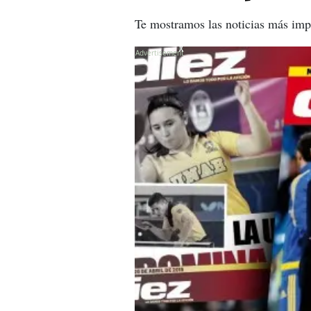
Te mostramos las noticias más imp
X
X
X
X
X
X
X