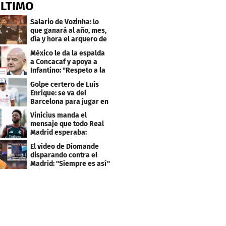
ÚLTIMO
Salario de Vozinha: lo
que ganará al año, mes,
día y hora el arquero de
Cabo Verde
México le da la espalda
a Concacaf y apoya a
Infantino: "Respeto a la
gobernanza"
Golpe certero de Luis
Enrique: se va del
Barcelona para jugar en
el PSG
Vinicius manda el
mensaje que todo Real
Madrid esperaba:
"Mourinho..."
El video de Diomande
disparando contra el
Madrid: "Siempre es así"