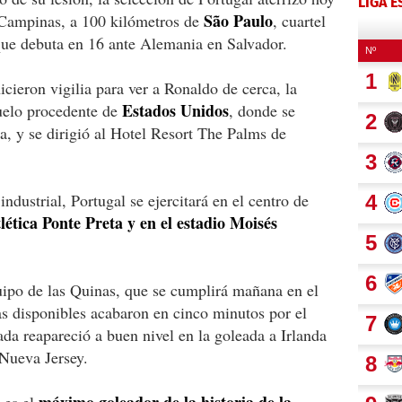
LIGA 
São Paulo
 Campinas, a 100 kilómetros de
, cuartel
que debuta en 16 ante Alemania en Salvador.
cieron vigilia para ver a Ronaldo de cerca, la
Estados Unidos
vuelo procedente de
, donde se
, y se dirigió al Hotel Resort The Palms de
ndustrial, Portugal se ejercitará en el centro de
lética Ponte Preta y en el estadio Moisés
uipo de las Quinas, que se cumplirá mañana en el
as disponibles acabaron en cinco minutos por el
da reapareció a buen nivel en la goleada a Irlanda
 Nueva Jersey.
máximo goleador de la historia de la
 es el