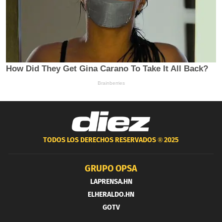
TODOS LOS DERECHOS RESERVADOS ®
2025
GRUPO OPSA
LAPRENSA.HN
ELHERALDO.HN
GOTV