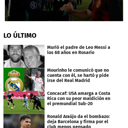
0
seconds
of
LO ÚLTIMO
18
seconds
Murió el padre de Leo Messi a
los 68 años en Rosario
Mourinho le comunicó que no
cuenta con él, se hartó y pide
irse del Real Madrid
Concacaf: USA amarga a Costa
Rica con su peor maldición en
el premundial Sub-20
Ronald Araújo da el bombazo:
deja Barcelona y firma por el
club menos pensado