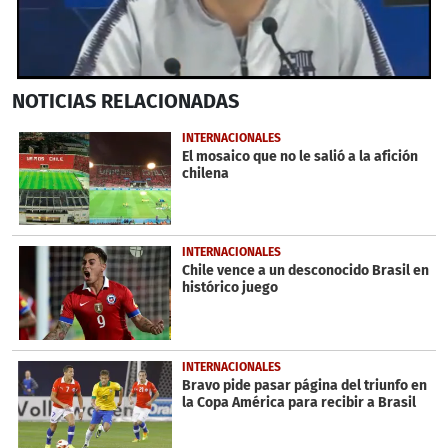
0
NOTICIAS
RELACIONADAS
seconds
of
2
INTERNACIONALES
minutes,
El mosaico que no le salió a la afición
22
chilena
seconds
INTERNACIONALES
Chile vence a un desconocido Brasil en
histórico juego
INTERNACIONALES
Bravo pide pasar página del triunfo en
la Copa América para recibir a Brasil