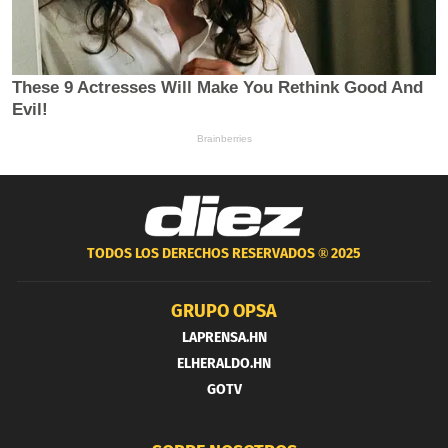
TODOS LOS DERECHOS RESERVADOS ®
2025
GRUPO OPSA
LAPRENSA.HN
ELHERALDO.HN
GOTV