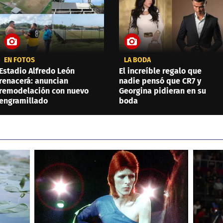
EN FOTOS
LA BODA
Estadio Alfredo León
El increíble regalo que
renacerá: anuncian
nadie pensó que CR7 y
remodelación con nuevo
Georgina pidieran en su
engramillado
boda