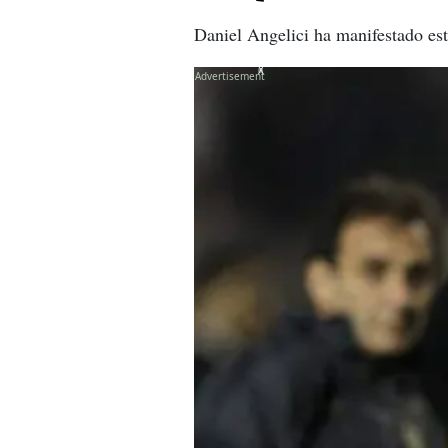
Daniel Angelici ha manifestado es
X