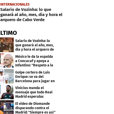
INTERNACIONALES
Salario de Vozinha: lo que
ganará al año, mes, día y hora el
arquero de Cabo Verde
ÚLTIMO
Salario de Vozinha: lo
que ganará al año, mes,
día y hora el arquero de
Cabo Verde
México le da la espalda
a Concacaf y apoya a
Infantino: "Respeto a la
gobernanza"
Golpe certero de Luis
Enrique: se va del
Barcelona para jugar en
el PSG
Vinicius manda el
mensaje que todo Real
Madrid esperaba:
"Mourinho..."
El video de Diomande
disparando contra el
Madrid: "Siempre es así"