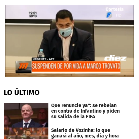
0
seconds
of
LO ÚLTIMO
2
minutes,
54
Que renuncie ya": se rebelan
seconds
en contra de Infantino y piden
su salida de la FIFA
Salario de Vozinha: lo que
ganará al año, mes, día y hora