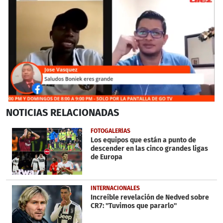
0
NOTICIAS
RELACIONADAS
seconds
of
2
FOTOGALERÍAS
minutes,
Los equipos que están a punto de
2
descender en las cinco grandes ligas
seconds
de Europa
INTERNACIONALES
Increíble revelación de Nedved sobre
CR7: ''Tuvimos que pararlo''