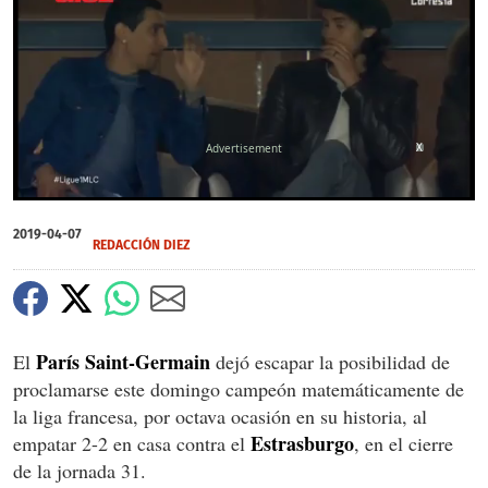
X
0
seconds
2019-04-07
of
REDACCIÓN DIEZ
0
seconds
París Saint-Germain
El
dejó escapar la posibilidad de
proclamarse este domingo campeón matemáticamente de
la liga francesa, por octava ocasión en su historia, al
Estrasburgo
empatar 2-2 en casa contra el
, en el cierre
de la jornada 31.