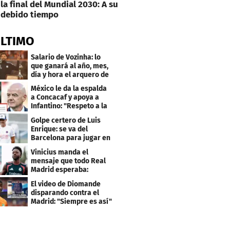
la final del Mundial 2030: A su
debido tiempo
ÚLTIMO
Salario de Vozinha: lo
que ganará al año, mes,
día y hora el arquero de
Cabo Verde
México le da la espalda
a Concacaf y apoya a
Infantino: "Respeto a la
gobernanza"
Golpe certero de Luis
Enrique: se va del
Barcelona para jugar en
el PSG
Vinicius manda el
mensaje que todo Real
Madrid esperaba:
"Mourinho..."
El video de Diomande
disparando contra el
Madrid: "Siempre es así"