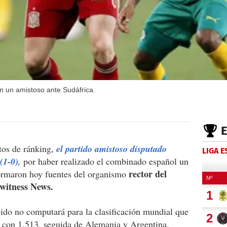
n un amistoso ante Sudáfrica.
tos de ránking,
el partido amistoso disputado
LIGA 
(1-0),
por haber realizado el combinado español un
rector del
ormaron hoy fuentes del organismo
ewitness News.
rtido no computará para la clasificación mundial que
a con 1.513, seguida de Alemania y Argentina,