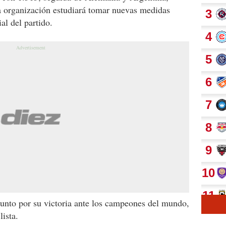
la organización estudiará tomar nuevas medidas
al del partido.
unto por su victoria ante los campeones del mundo,
ista.