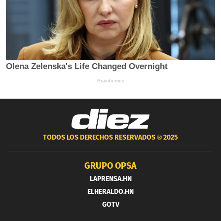
TODOS LOS DERECHOS RESERVADOS ®
2025
GRUPO OPSA
LAPRENSA.HN
ELHERALDO.HN
GOTV