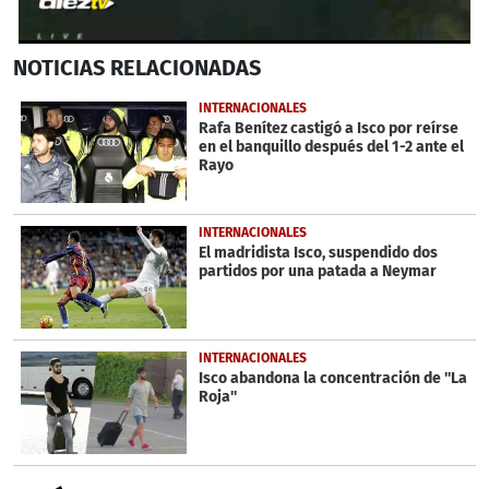
0
NOTICIAS
RELACIONADAS
seconds
of
29
INTERNACIONALES
seconds
Rafa Benítez castigó a Isco por reírse
en el banquillo después del 1-2 ante el
Rayo
INTERNACIONALES
El madridista Isco, suspendido dos
partidos por una patada a Neymar
INTERNACIONALES
Isco abandona la concentración de ''La
Roja''