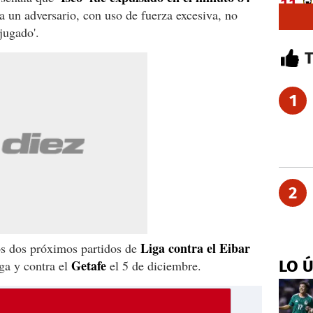
a un adversario, con uso de fuerza excesiva, no
jugado'.
1
2
Liga contra el Eibar
os dos próximos partidos de
Getafe
LO 
ga y contra el
el 5 de diciembre.