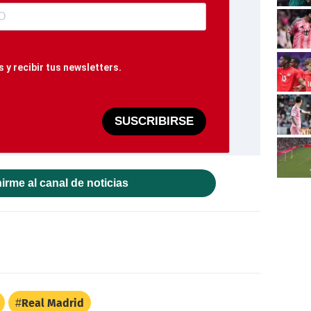
 y recibir tus newsletters.
SUSCRIBIRSE
irme al canal de noticias
Real Madrid