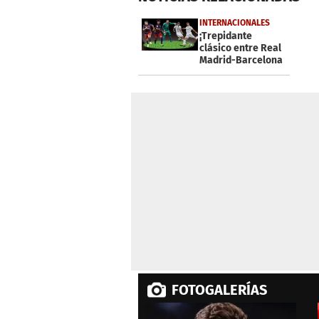
of
20
INTERNACIONALES
seconds
Volume
¡Trepidante
0%
clásico entre Real
Madrid-Barcelona
en el Bernabéu!
FOTOGALERÍAS