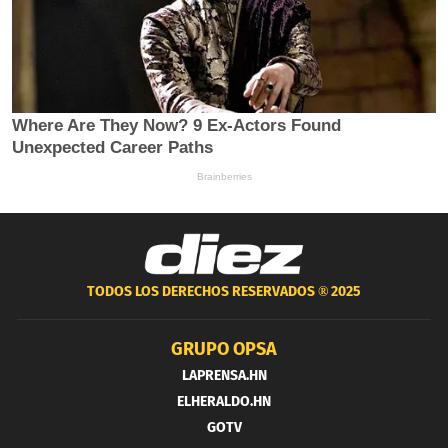
TODOS LOS DERECHOS RESERVADOS ®
2025
GRUPO OPSA
LAPRENSA.HN
ELHERALDO.HN
GOTV