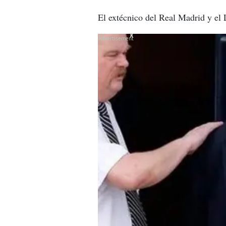
El extécnico del Real Madrid y el 
X
X