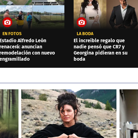
EN FOTOS
LA BODA
Estadio Alfredo León
El increíble regalo que
renacerá: anuncian
nadie pensó que CR7 y
remodelación con nuevo
Georgina pidieran en su
engramillado
boda