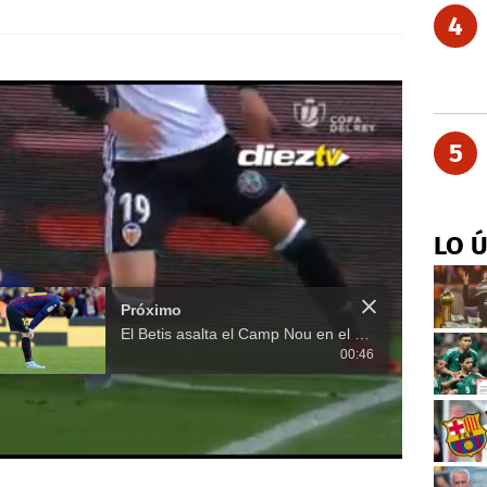
4
5
LO 
Próximo
El Betis asalta el Camp Nou en el regreso de Messi
00:46