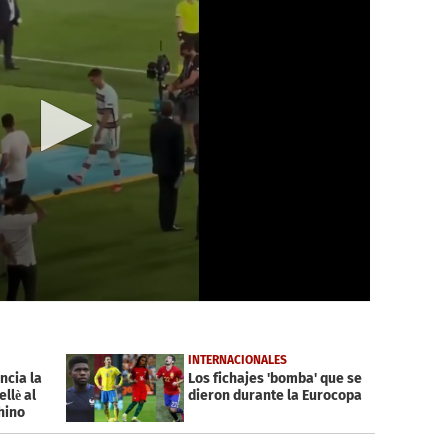
INTERNACIONALES
ncia la
Los fichajes 'bomba' que se
llè al
dieron durante la Eurocopa
hino