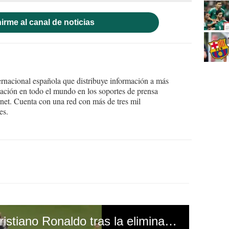
irme al canal de noticias
ernacional española que distribuye información a más
ción en todo el mundo en los soportes de prensa
ternet. Cuenta con una red con más de tres mil
es.
El horrible gesto de Cristiano Ronaldo tras la eliminación en la Eurocopa que indigna a Portugal