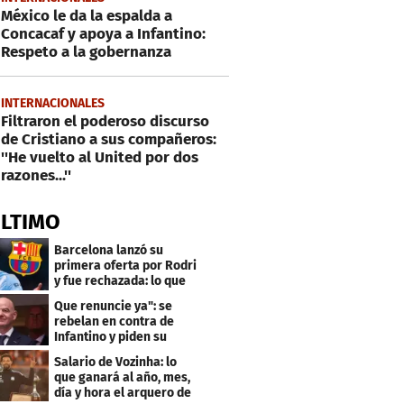
México le da la espalda a
Concacaf y apoya a Infantino:
Respeto a la gobernanza
INTERNACIONALES
Filtraron el poderoso discurso
de Cristiano a sus compañeros:
''He vuelto al United por dos
razones...''
ÚLTIMO
Barcelona lanzó su
primera oferta por Rodri
y fue rechazada: lo que
pide el City
Que renuncie ya": se
rebelan en contra de
Infantino y piden su
salida de la FIFA
Salario de Vozinha: lo
que ganará al año, mes,
día y hora el arquero de