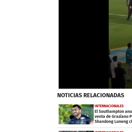
0
NOTICIAS
RELACIONADAS
seconds
of
35
INTERNACIONALES
seconds
Volume
El Southampton anu
0%
venta de Graziano Pe
Shandong Luneng c